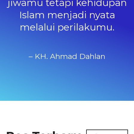
jiwamu tetapi kehidupan
menunjukan identitas
yang sebenarnya, bukan
Islam menjadi nyata
melalui perilakumu.
malah ingin
menyembunyikannya.
– KH. Ahmad Dahlan
– KH. Ahmad Dahlan