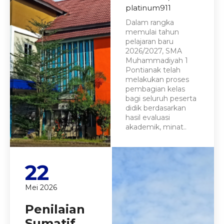
platinum911
Dalam rangka
memulai tahun
pelajaran baru
2026/2027, SMA
Muhammadiyah 1
Pontianak telah
melakukan proses
pembagian kelas
bagi seluruh peserta
didik berdasarkan
hasil evaluasi
akademik, minat..
22
Mei 2026
Penilaian
Sumatif