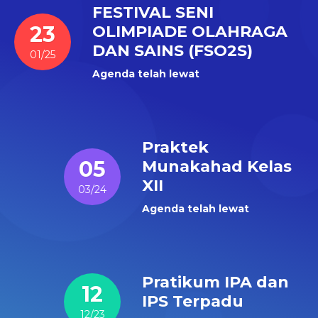
FESTIVAL SENI
23
OLIMPIADE OLAHRAGA
DAN SAINS (FSO2S)
01/25
Agenda telah lewat
Praktek
05
Munakahad Kelas
XII
03/24
Agenda telah lewat
Pratikum IPA dan
12
IPS Terpadu
12/23