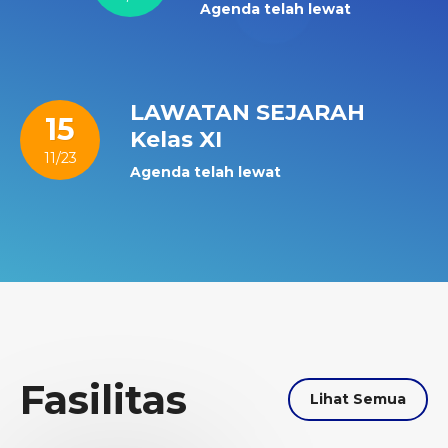
Agenda telah lewat
LAWATAN SEJARAH
15
Kelas XI
11/23
Agenda telah lewat
Fasilitas
Lihat Semua