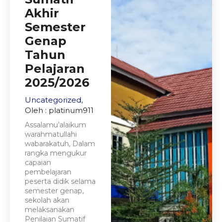
Akhir
Semester
Genap
Tahun
Pelajaran
2025/2026
Uncategorized
,
Oleh : platinum911
Assalamu’alaikum
warahmatullahi
wabarakatuh, Dalam
rangka mengukur
capaian
pembelajaran
peserta didik selama
semester genap,
sekolah akan
melaksanakan
Penilaian Sumatif