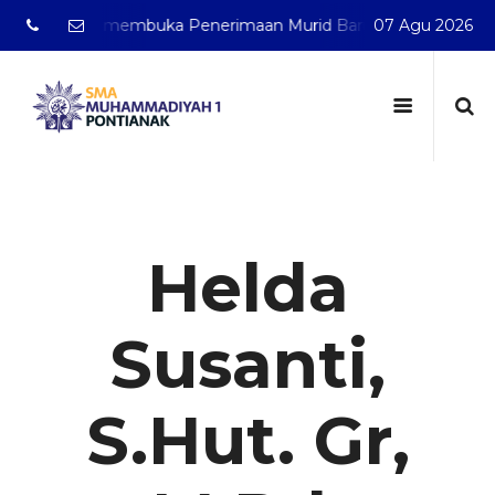
nak telah membuka Penerimaan Murid Baru Tahun Pelajaran 
07 Agu 2026
Helda
Susanti,
S.Hut. Gr,