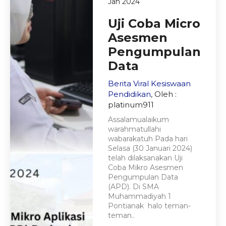
Jan 2024
Uji Coba Micro
Asesmen
Pengumpulan
Data
Berita Viral
Kesiswaan
Pendidikan
, Oleh :
platinum911
Assalamualaikum
warahmatullahi
wabarakatuh Pada hari
Selasa (30 Januari 2024)
telah dilaksanakan Uji
Coba Mikro Asesmen
Pengumpulan Data
(APD). Di SMA
Muhammadiyah 1
Pontianak halo teman-
teman..