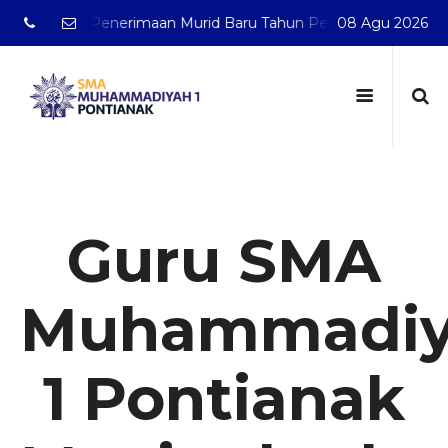
 Penerimaan Murid Baru Tahun Pelajaran 2026/2027
08 Agu 2026
SMA
Guru SMA
Muhammadiy
1 Pontianak