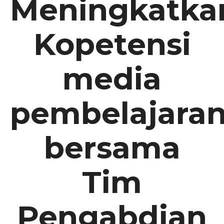
Meningkatka
Kopetensi
media
pembelajara
bersama
Tim
Pengabdian