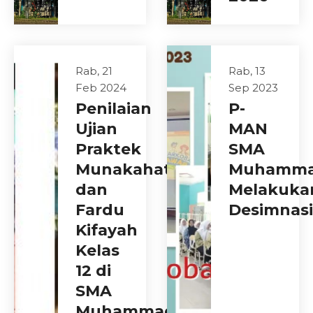
Rab, 21
Rab, 13
Feb 2024
Sep 2023
Penilaian
P-
Ujian
MAN
Praktek
SMA
Munakahat
Muhamma
dan
Melakuka
Fardu
Desimnasi
Kifayah
Kelas
12 di
SMA
Muhammadiyah