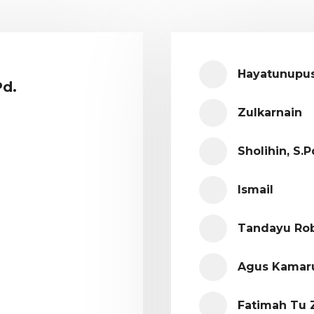
Hayatunupus
Pd.
Zulkarnain
Sholihin, S.Pd
Ismail
Tandayu Rob
Agus Kamar
Fatimah Tu 