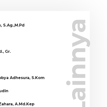
Lainnya
, S.Ag.,M.Pd
., Gr.
bya Adhesura, S.Kom
udin
Zahara, A.Md.Kep