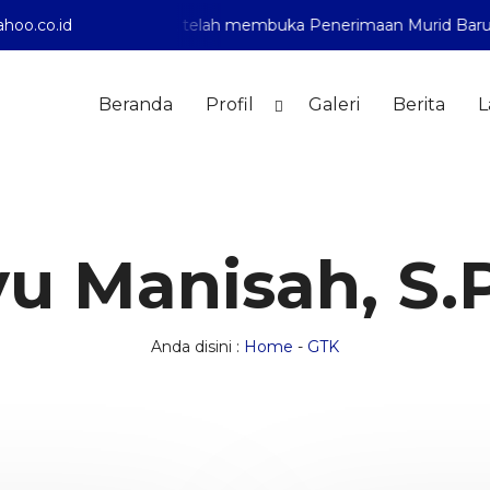
oo.co.id
diyah 1 Pontianak telah membuka Penerimaan Murid Baru Tah
Beranda
Profil
Galeri
Berita
L
u Manisah, S.
Anda disini :
Home
-
GTK