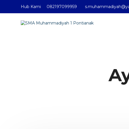
Hub Kami
082197099959
s.muhammadiyah@yah
SMA Muhamma
Ay