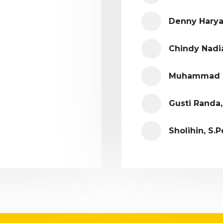
Denny Haryan
Chindy Nadia
Muhammad Ra
Gusti Randa,
Sholihin, S.Pd