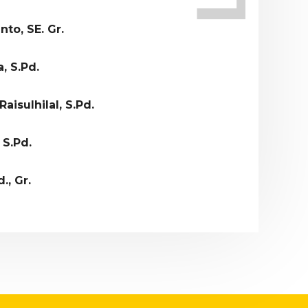
to, SE. Gr.
, S.Pd.
isulhilal, S.Pd.
 S.Pd.
., Gr.