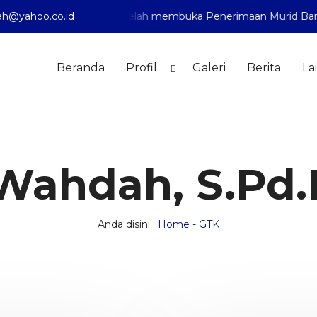
h@yahoo.co.id
diyah 1 Pontianak telah membuka Penerimaan Murid Baru Tah
Beranda
Profil
Galeri
Berita
La
Wahdah, S.Pd.I
Anda disini :
Home
-
GTK