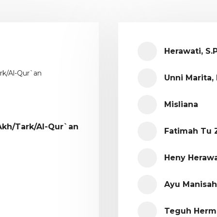
Herawati, S.P
rk/Al-Qur`an
Unni Marita, 
Misliana
Akh/Tark/Al-Qur`an
Fatimah Tu 
Heny Herawat
Ayu Manisah,
Teguh Herma