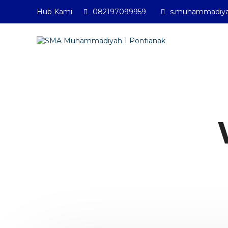
Hub Kami
082197099959
s.muhammadiya
SMA Muhamma