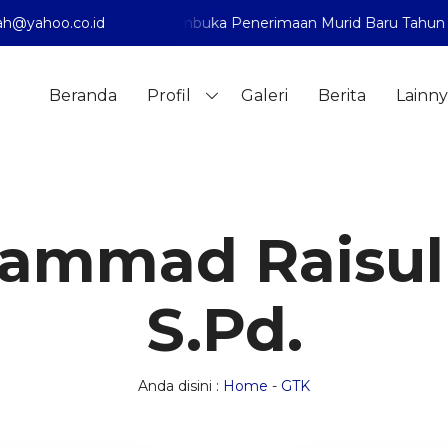
Pontianak telah membuka Penerimaan Murid Baru Tahun Pela
h@yahoo.co.id
Beranda
Profil
Galeri
Berita
Lainny
mmad Raisulh
S.Pd.
Anda disini :
Home
-
GTK