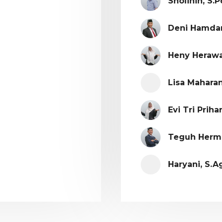
Sholihin, S.Pd
Deni Hamdani
Heny Herawat
Lisa Maharan
Evi Tri Prihar
Teguh Herma
Haryani, S.Ag