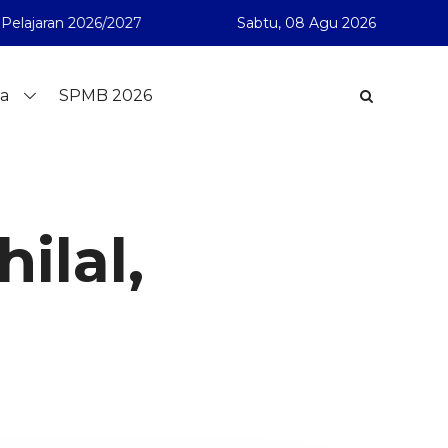
jaran 2026/2027
SMA Muhammadiyah 1 Pontianak telah me
Sabtu,
08 Agu 2026
a
SPMB 2026
ilal,