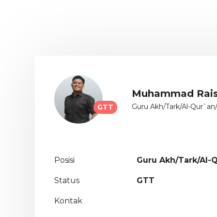
Muhammad Raisul
Guru Akh/Tark/Al-Qur`a
GTT
Posisi
Guru Akh/Tark/Al-
Status
GTT
Kontak