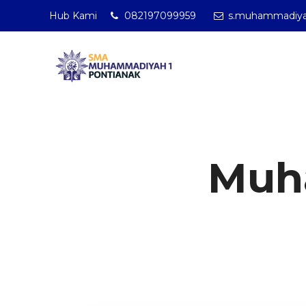
Hub Kami
082197099959
SMA Muhammadiyah 1 
s.muhammadiya
Muha