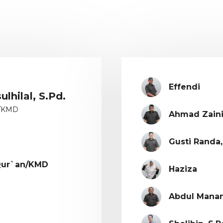
Effendi
hilal, S.Pd.
n/KMD
Ahmad Zaini, 
Gusti Randa,
Qur`an/KMD
Haziza
Abdul Manan