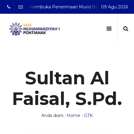
anak telah membuka Penerimaan Murid Baru Tahun Pelajaran 
09 Agu 2026
Sultan Al
Faisal, S.Pd.
Anda disini :
Home
-
GTK