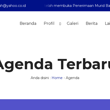
h@yahoo.co.id
diyah 1 Pontianak telah membuka Penerimaan Murid Baru Ta
Beranda
Profil
Galeri
Berita
La
Agenda Terbar
Anda disini :
Home
-
Agenda