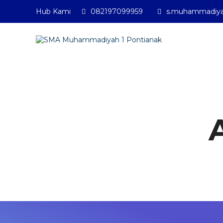
Hub Kami
082197099959
s.muhammadiya
SMA Muhamma