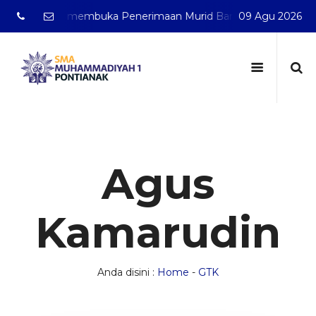
anak telah membuka Penerimaan Murid Baru Tahun Pelajaran 
09 Agu 2026
Agus
Kamarudin
Anda disini :
Home
-
GTK