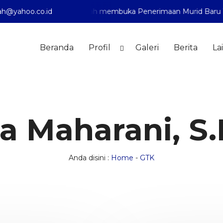
h@yahoo.co.id
yah 1 Pontianak telah membuka Penerimaan Murid Baru Tahu
Beranda
Profil
Galeri
Berita
La
sa Maharani, S.
Anda disini :
Home
-
GTK