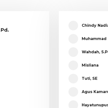
Chindy Nadia
.Pd.
Muhammad Za
Wahdah, S.Pd
Misliana
Tuti, SE
Agus Kamar
Hayatunupus