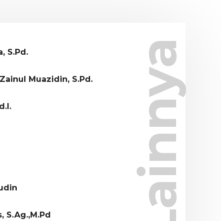
Lainnya
, S.Pd.
inul Muazidin, S.Pd.
.I.
udin
, S.Ag.,M.Pd