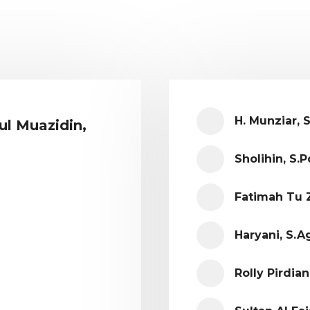
H. Munziar, S
l Muazidin,
Sholihin, S.Pd
Fatimah Tu 
Haryani, S.Ag
Rolly Pirdian