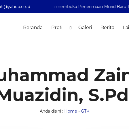
h@yahoo.co.id
yah 1 Pontianak telah membuka Penerimaan Murid Baru Tahu
Beranda
Profil
Galeri
Berita
La
uhammad Zain
Muazidin, S.Pd
Anda disini :
Home
-
GTK