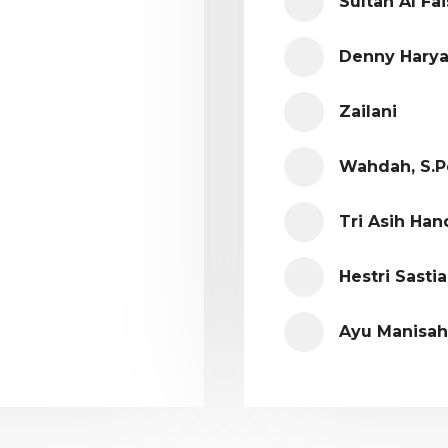
Sultan Al Fai
Denny Haryan
Zailani
Wahdah, S.Pd
Tri Asih Han
Hestri Sastia
Ayu Manisah,