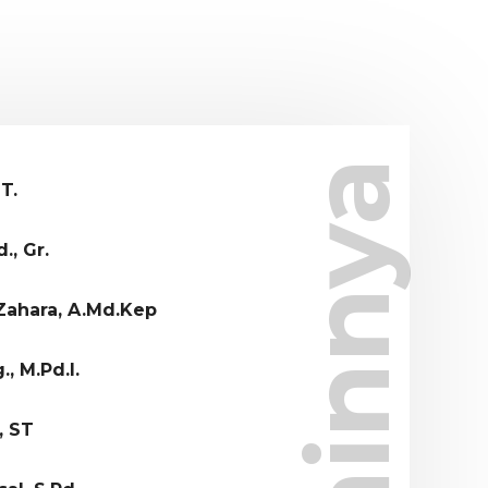
Lainnya
T.
., Gr.
Zahara, A.Md.Kep
., M.Pd.I.
, ST