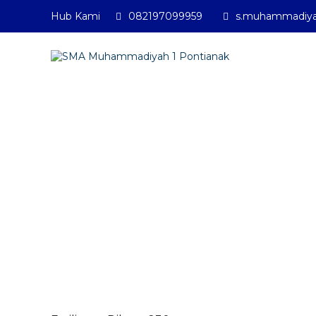
Hub Kami
082197099959
SMA Muhammadiyah 1 Pontian
s.muhammadiya