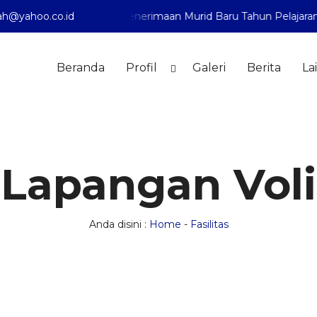
ak telah membuka Penerimaan Murid Baru Tahun Pelajaran 2
h@yahoo.co.id
Beranda
Profil
Galeri
Berita
La
Lapangan Voli
Anda disini :
Home
-
Fasilitas