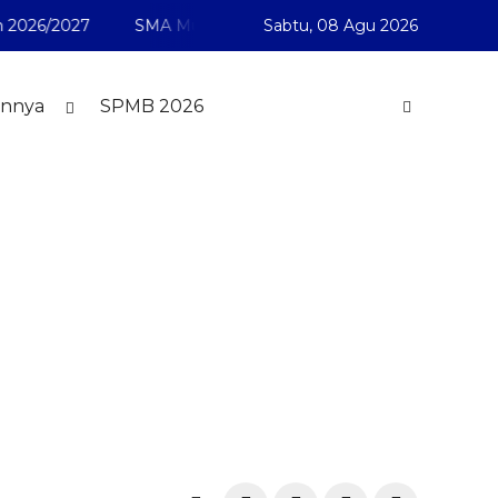
026/2027
SMA Muhammadiyah 1 Pontianak telah membuka 
Sabtu,
08 Agu 2026
innya
SPMB 2026