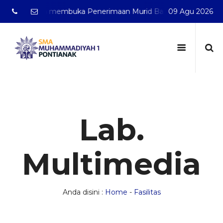
nak telah membuka Penerimaan Murid Baru Tahun Pelajaran 
09 Agu 2026
Lab.
Multimedia
Anda disini :
Home
-
Fasilitas