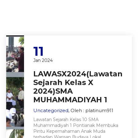
11
Jan 2024
LAWASX2024(Lawatan
Sejarah Kelas X
2024)SMA
MUHAMMADIYAH 1
Uncategorized
, Oleh : platinum911
Lawatan Sejarah Kelas 10 SMA
Muhammadiyah 1 Pontianak Membuka
Pintu Kepemahaman Anak Muda
terhadap Warisan Budaya Lokal