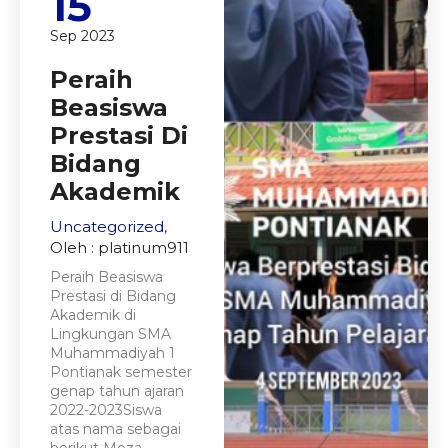
15
Sep 2023
Peraih
Beasiswa
Prestasi Di
Bidang
Akademik
Uncategorized
,
Oleh : platinum911
Peraih Beasiswa
Prestasi di Bidang
Akademik di
Lingkungan SMA
Muhammadiyah 1
Pontianak semester
genap tahun ajaran
2022-2023Siswa
atas nama sebagai