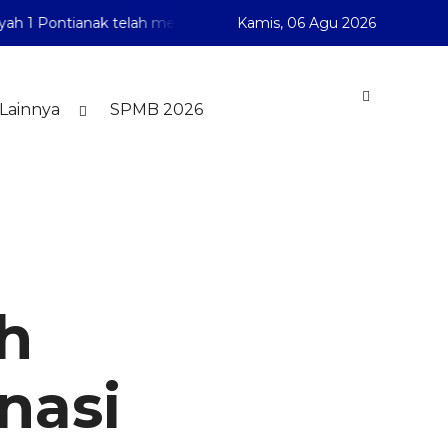
ontianak telah membuka Penerimaan Murid Baru Tahun Pelaja
Kamis,
06 Agu 2026
Lainnya
SPMB 2026
h
nasi