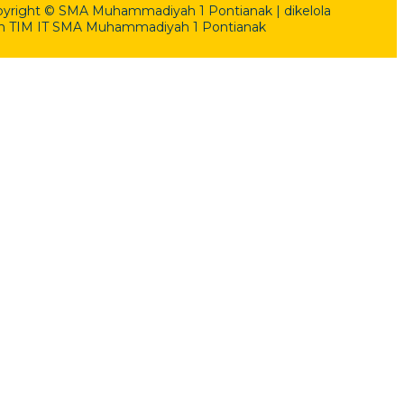
yright © SMA Muhammadiyah 1 Pontianak | dikelola
h TIM IT SMA Muhammadiyah 1 Pontianak