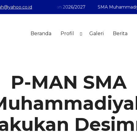
 Baru Tahun Pelajaran 2026/2027
h@yahoo.co.id
SMA Muhammadiyah 1 P
Beranda
Profil
Galeri
Berita
P-MAN SMA
Muhammadiya
akukan Desim