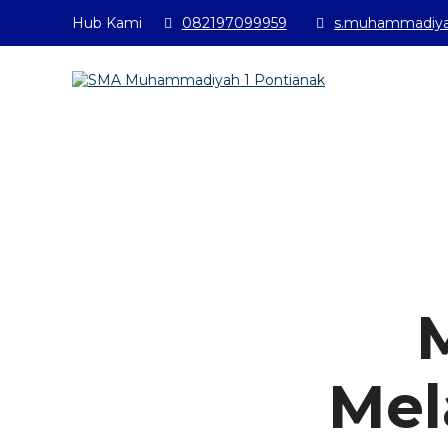
 Muhammadiyah 1 Pontianak telah membuka Penerimaan Murid
Hub Kami
082197099959
s.muhammadiya
Mel