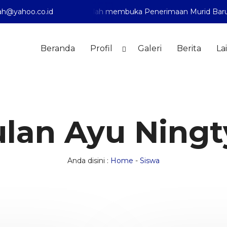
h@yahoo.co.id
iyah 1 Pontianak telah membuka Penerimaan Murid Baru Tah
Beranda
Profil
Galeri
Berita
La
lan Ayu Ningt
Anda disini :
Home
-
Siswa