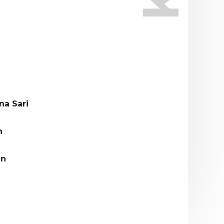
na Sari
n
yn