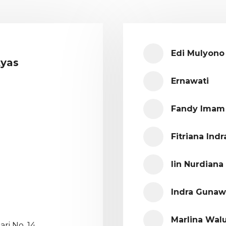
Edi Mulyono
tyas
Ernawati
Fandy Imam
Fitriana Indr
Iin Nurdiana
Indra Guna
Marlina Wal
ari No. 14