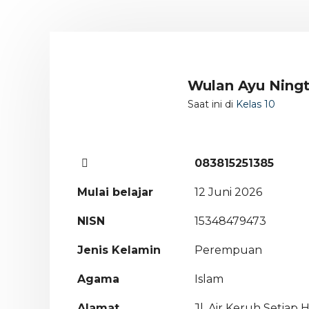
Wulan Ayu Ning
Saat ini di
Kelas 10
083815251385
Mulai belajar
12 Juni 2026
NISN
15348479473
Jenis Kelamin
Perempuan
Agama
Islam
Alamat
Jl. Air Keruh Setiap H