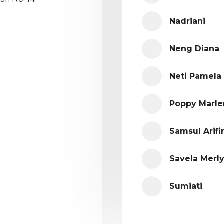
Nadriani
Neng Diana
Neti Pamela
Poppy Marle
Samsul Arifi
Savela Merl
Sumiati