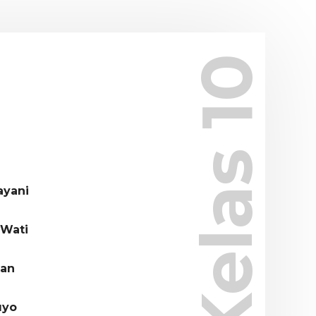
Kelas 10
ayani
 Wati
wan
uyo