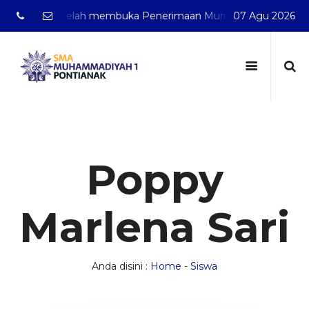
ontianak telah membuka Penerimaan Murid Baru Tahun Pelaja
07 Agu 2026
Poppy
Marlena Sari
Anda disini :
Home
-
Siswa