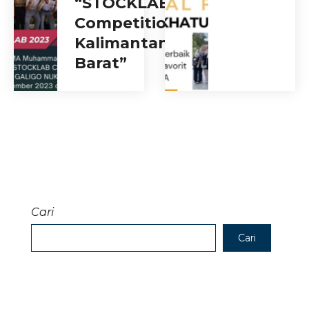
“STOCKLAB
Competition
Kalimantan
Barat”
Cari
Cari