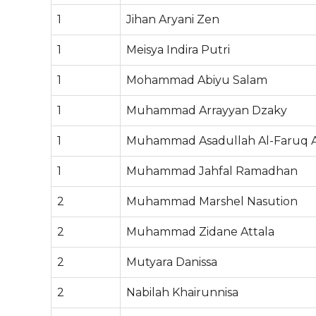
1
Jihan Aryani Zen
1
Meisya Indira Putri
1
Mohammad Abiyu Salam
1
Muhammad Arrayyan Dzaky
1
Muhammad Asadullah Al-Faruq Ar
1
Muhammad Jahfal Ramadhan
2
Muhammad Marshel Nasution
2
Muhammad Zidane Attala
2
Mutyara Danissa
2
Nabilah Khairunnisa