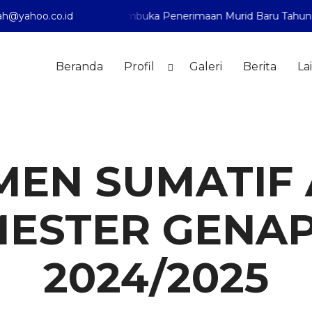
ak telah membuka Penerimaan Murid Baru Tahun Pelajaran 2
h@yahoo.co.id
Beranda
Profil
Galeri
Berita
La
MEN SUMATIF 
ESTER GENAP
2024/2025