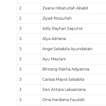
2
Zeane Hibatullah Ababil
2
Ziyad Rizqullah
3
Adly Rayhan Saputra
3
Alya Adriana
3
Ange Salsabila Ayundatain
3
Ayu Meylani
3
Bintang Rakha Adiyatma
3
Carissa Mayra Salsabila
3
Deri Antara Laksamana
3
Dina Hardiana Fauziah