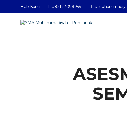
Hub Kami
082197099959
SMA Muhammadiyah 1 Pontian
s.muhammadiya
ASES
SEM