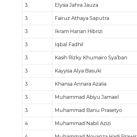
3
Elysia Jahra Jauza
3
Fairuz Athaya Saputra
3
Ikram Hanan Hibrizi
3
Iqbal Fadhil
3
Kasih Rizky Khumairo Sya’ban
3
Kayyisa Alya Basuki
3
Khansa Annara Azalia
3
Muhammad Abiyu Jamael
3
Muhammad Banu Prasetyo
4
Muhammad Nabil Azizi
4
Muhammad Novanza Hadi Prawir