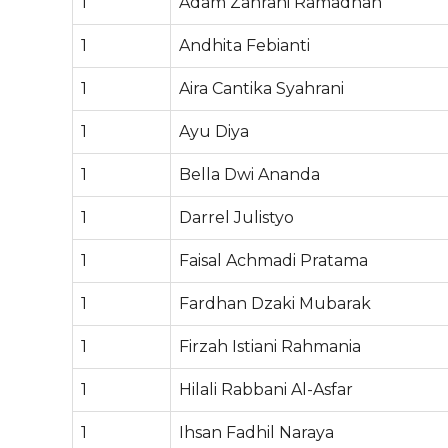
1
Adam Zahrani Ramadhan
1
Andhita Febianti
1
Aira Cantika Syahrani
1
Ayu Diya
1
Bella Dwi Ananda
1
Darrel Julistyo
1
Faisal Achmadi Pratama
1
Fardhan Dzaki Mubarak
1
Firzah Istiani Rahmania
1
Hilali Rabbani Al-Asfar
1
Ihsan Fadhil Naraya