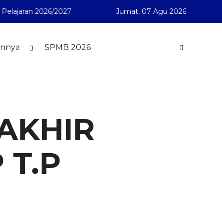
026/2027
SMA Muhammadiyah 1 Pontianak telah membuka P
Jumat,
07 Agu 2026
innya
SPMB 2026
AKHIR
 T.P