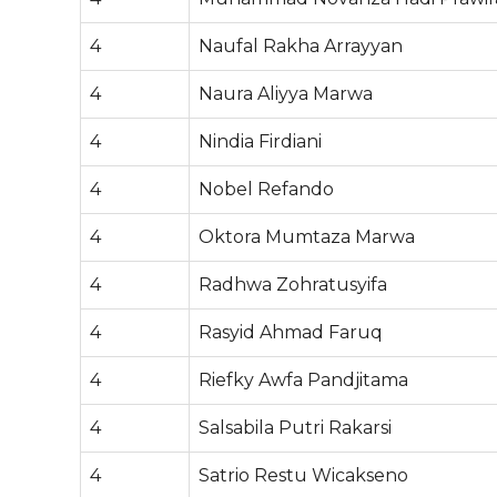
4
Naufal Rakha Arrayyan
4
Naura Aliyya Marwa
4
Nindia Firdiani
4
Nobel Refando
4
Oktora Mumtaza Marwa
4
Radhwa Zohratusyifa
4
Rasyid Ahmad Faruq
4
Riefky Awfa Pandjitama
4
Salsabila Putri Rakarsi
4
Satrio Restu Wicakseno