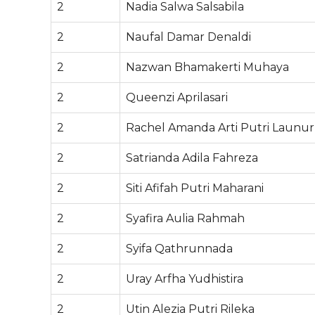
2
Nadia Salwa Salsabila
2
Naufal Damar Denaldi
2
Nazwan Bhamakerti Muhaya
2
Queenzi Aprilasari
2
Rachel Amanda Arti Putri Launu
2
Satrianda Adila Fahreza
2
Siti Afifah Putri Maharani
2
Syafira Aulia Rahmah
2
Syifa Qathrunnada
2
Uray Arfha Yudhistira
2
Utin Alezia Putri Rileka