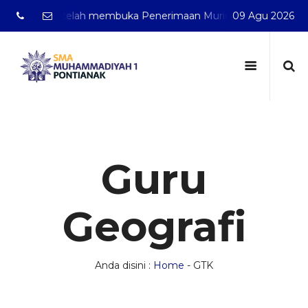
ntianak telah membuka Penerimaan Murid Baru Tahun Pelaja
09 Agu 2026
Guru
Geografi
Anda disini :
Home
-
GTK