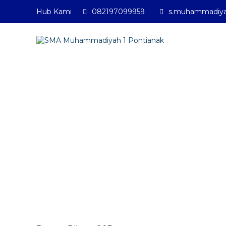
Hub Kami
082197099959
SMA Muhammadiyah 
s.muhammadiya