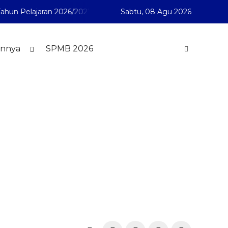
ajaran 2026/2027
SMA Muhammadiyah 1 Pontianak telah 
Sabtu,
08 Agu 2026
innya
SPMB 2026