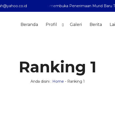
1 Pontianak telah membuka Penerimaan Murid Baru Tahun Pel
h@yahoo.co.id
Beranda
Profil
Galeri
Berita
La
Ranking 1
Anda disini :
Home
-
Ranking 1