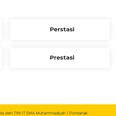
Perstasi
Prestasi
ola oleh TIM IT SMA Muhammadiyah 1 Pontianak