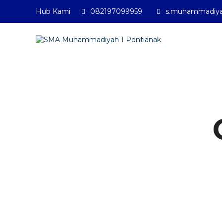
Hub Kami
082197099959
s.muhammadiya
SMA Muhamm