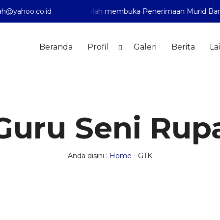
h@yahoo.co.id
adiyah 1 Pontianak telah membuka Penerimaan Murid Baru Ta
Beranda
Profil
Galeri
Berita
La
Guru Seni Rup
Anda disini :
Home
-
GTK