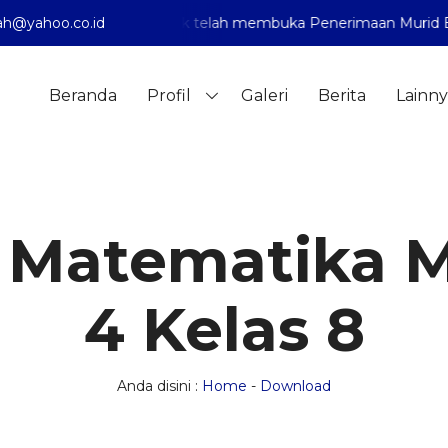
h@yahoo.co.id
madiyah 1 Pontianak telah membuka Penerimaan Murid Baru 
Beranda
Profil
Galeri
Berita
Lainny
 Matematika 
4 Kelas 8
Anda disini :
Home
-
Download