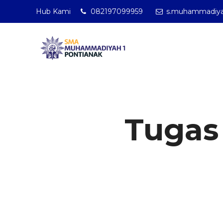
Hub Kami
082197099959
s.muhammadiya
SMA Muham
Tugas